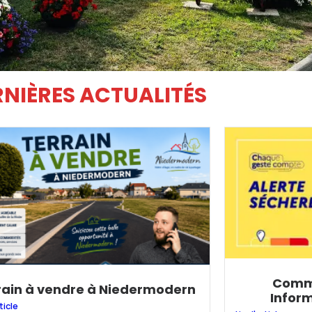
NIÈRES ACTUALITÉS
Commu
rain à vendre à Niedermodern
Infor
rticle