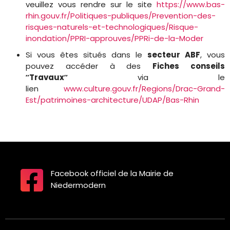
veuillez vous rendre sur le site
https://www.bas-
rhin.gouv.fr/Politiques-publiques/Prevention-des-
risques-naturels-et-technologiques/Risque-
inondation/PPRI-approuves/PPRi-de-la-Moder
Si vous êtes situés dans le
secteur ABF
, vous
pouvez accéder à des
Fiches conseils
ʺTravauxʺ
via le
lien
www.culture.gouv.fr/Regions/Drac-Grand-
Est/patrimoines-architecture/UDAP/Bas-Rhin
Facebook officiel de la Mairie de
Niedermodern