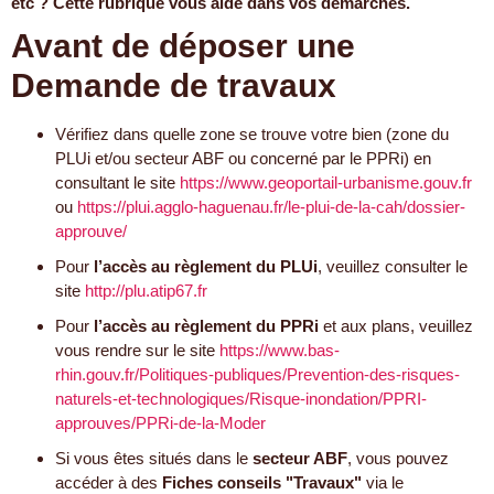
etc ? Cette rubrique vous aide dans vos démarches.
Avant de déposer une
Demande de travaux
Vérifiez dans quelle zone se trouve votre bien (zone du
PLUi et/ou secteur ABF ou concerné par le PPRi) en
consultant le site
https://www.geoportail-urbanisme.gouv.fr
ou
https://plui.agglo-haguenau.fr/le-plui-de-la-cah/dossier-
approuve/
Pour
l’accès au règlement du PLUi
, veuillez consulter le
site
http://plu.atip67.fr
Pour
l’accès au règlement du PPRi
et aux plans, veuillez
vous rendre sur le site
https://www.bas-
rhin.gouv.fr/Politiques-publiques/Prevention-des-risques-
naturels-et-technologiques/Risque-inondation/PPRI-
approuves/PPRi-de-la-Moder
Si vous êtes situés dans le
secteur ABF
, vous pouvez
accéder à des
Fiches conseils ʺTravauxʺ
via le