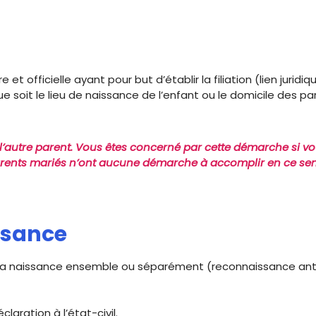
officielle ayant pour but d’établir la filiation (lien juridiq
 que soit le lieu de naissance de l’enfant ou le domicile des par
’autre parent. Vous êtes concerné par cette démarche si vou
les parents mariés n’ont aucune démarche à accomplir en ce sen
ssance
t la naissance ensemble ou séparément (reconnaissance anti
claration à l’état-civil.